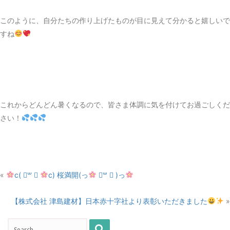
このように、自分たちの作り上げたものが目に見えて分かると嬉しいで
すね
これからどんどん暑くなるので、皆さま体調に気を付けてお過ごしくだ
さい！
«
c( ॑꒳ ॑
c) 桜満開(っ
॑꒳ ॑ )っ
【株式会社 津島建材】日本赤十字社より表彰いただきました
»