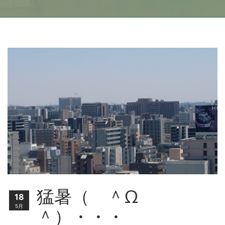
猛暑（ ＾Ω
18
5月
＾）・・・