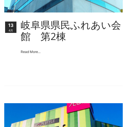
岐阜県県民ふれあい会
13
4月
館 第2棟
Read More...