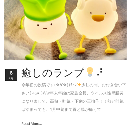
癒しのランプ
⠜
6
2月
今年初の投稿です(☆∀☆)ｷﾗｰﾝ
少しの間、お付き合い下
さい( ◐ω◐ )Ww年末年始は家族全員、ウイルス性胃腸炎
になりまして、高熱・吐気・下痢の三拍子！！熱と吐気
は治まっても、1月中旬まで胃と腸が痛くて
Read More...