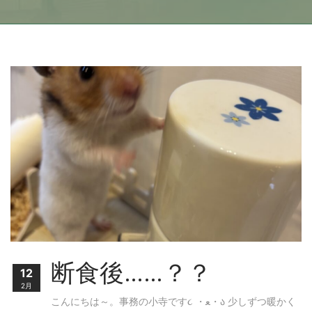
断食後……？？
12
2月
こんにちは～。事務の小寺です૮ ・ﻌ・ა 少しずつ暖かく