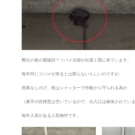
弊社の春の風物詩？ツバメ夫婦が社屋１階に来ています。
毎年同じツバメが来るとは限らないらしいのですが、
雨風をしのげ、夜はシャッターで外敵から守られる為か
（裏手の排煙窓は空いているので、出入口は確保されてい
毎年入居がある人気物件です。