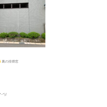
裏の排煙窓
^)/