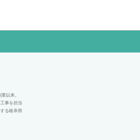
創業以来、
装工事を担当
とする岐阜県