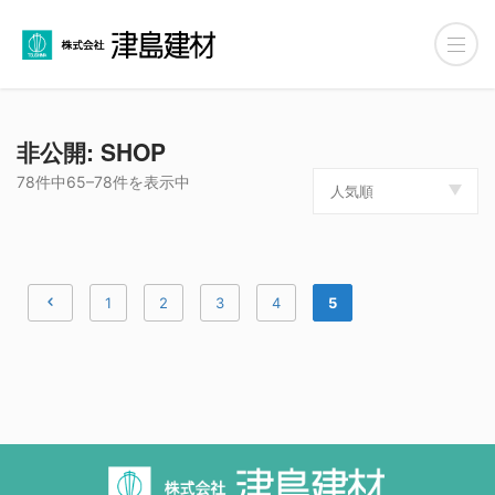
非公開: SHOP
78件中65–78件を表示中
人気順
1
2
3
4
5