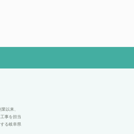
創業以来、
装工事を担当
とする岐阜県