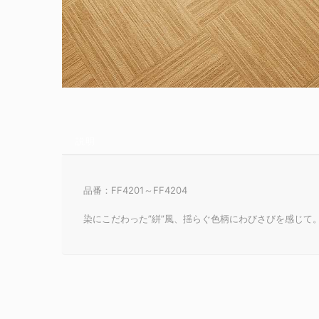
説明
品番：FF4201～FF4204
染にこだわった”絣”風、揺らぐ色柄にわびさびを感じて